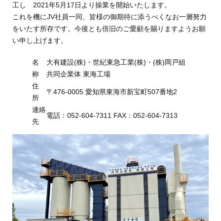
工し 2021年5月17日より操業を開始いたします。
これを機にJV社員一同、皆様の御期待に添うべくなお一層努力
をいたす所存です。今後とも倍旧のご愛顧を賜りますようお願
い申し上げます。
名
大有建設(株)・世紀東急工業(株)・(株)岡戸組
称
共同企業体 東海工場
住
〒476-0005 愛知県東海市新宝町507番地2
所
連絡
電話：052-604-7311 FAX：052-604-7313
先