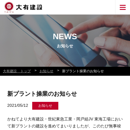
NEWS
お知らせ
>
>
大有建設 トップ
お知らせ
新プラント操業のお知らせ
新プラント操業のお知らせ
2021/05/12
お知らせ
かねてより大有建設・世紀東急工業・岡戸組JV 東海工場におい
て新プラントの建設を進めてまいりましたが、このたび無事竣